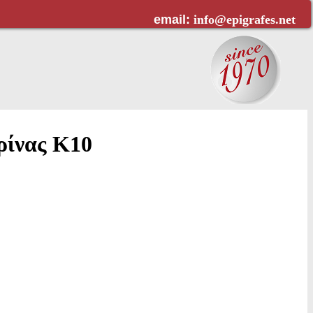
email:
info@epigrafes.net
ρίνας Κ10