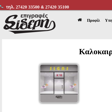
τηλ.
27420 33500
&
27420 35100
Προφίλ
Υπη
Καλοκαιρ